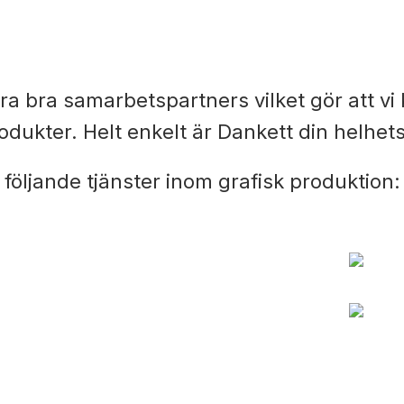
lera bra samarbetspartners vilket gör att v
dukter. Helt enkelt är Dankett din helhet
 följande tjänster inom grafisk produktion:
ETIKETTER MED TRYCK
DI
KVITTORULLAR
ET