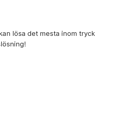
i kan lösa det mesta inom tryck
slösning!
GITALTRYCK
IKETTER I LAGER